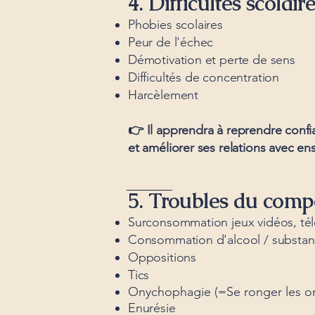
4. Difficultés scolair
Phobies scolaires
Peur de l'échec​
Démotivation et perte de sens
Difficultés de concentration
Harcèlement
👉 Il apprendra à reprendre
confi
et
améliorer ses relations avec en
5. Troubles du com
Surconsommation jeux vidéos, tél
Consommation d'alcool / substa
Oppositions
Tics
Onychophagie (=Se ronger les o
Enurésie