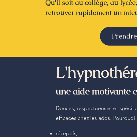
Qu'il soit au collège, au lycé
retrouver rapidement un mieu
Prendre
L'hypnothér
une aide motivante e
Douces, respectueuses et spécifi
efficaces chez les ados. Pourquoi 
réceptifs,