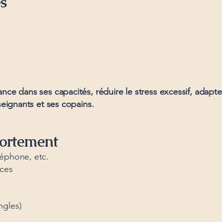
es
ance dans ses capacités, réduire le stress excessif, adap
seignants et ses copains.
portement
éphone, etc.
nces
ngles)